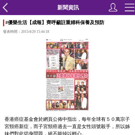
新聞資訊
#優樂生活【成報】齊呼籲註重婦科保養及預防
發表時間：2015/4/29 15:44:18
香港癌症基金會於網頁公佈中指出，每年全球有５０萬宗子
宮頸癌新症，而子宮頸癌過去一直是女性頭號殺手，所以姊
妹們對此切身問題，絕不能掉以輕心。